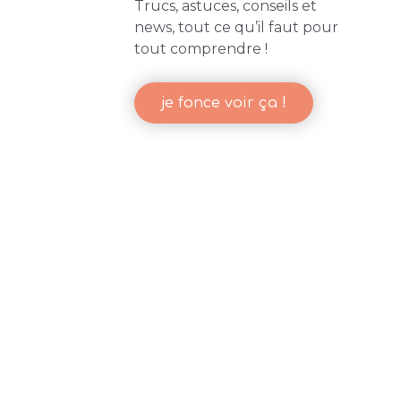
Trucs, astuces, conseils et
news, tout ce qu’il faut pour
tout comprendre !
-
-
dia
Web
E-Commerce
Social Media
je fonce voir ça !
tance du Sponsoring
TikTok Shop arrive en
ebook
Belgique