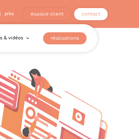
espace client
contact
jobs
réalisations
s & vidéos