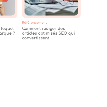
Référencement
E-Marketing
 lequel
Comment rédiger des
L’importa
marque ?
articles optimisés SEO qui
sur Faceb
convertissent